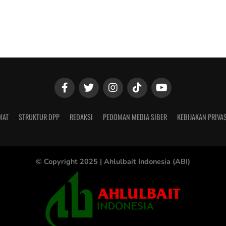
MAT
STRUKTUR DPP
REDAKSI
PEDOMAN MEDIA SIBER
KEBIJAKAN PRIVAS
© Copyright 2025 |
Ahlulbait Indonesia (ABI)