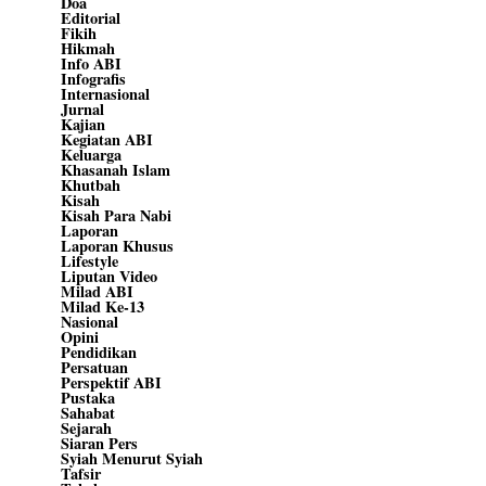
Doa
Editorial
Fikih
Hikmah
Info ABI
Infografis
Internasional
Jurnal
Kajian
Kegiatan ABI
Keluarga
Khasanah Islam
Khutbah
Kisah
Kisah Para Nabi
Laporan
Laporan Khusus
Lifestyle
Liputan Video
Milad ABI
Milad Ke-13
Nasional
Opini
Pendidikan
Persatuan
Perspektif ABI
Pustaka
Sahabat
Sejarah
Siaran Pers
Syiah Menurut Syiah
Tafsir