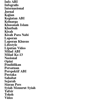
Info ABI
Infografis
Internasional
Jurnal
Kajian
Kegiatan ABI
Keluarga
Khasanah Islam
Khutbah
Kisah
Kisah Para Nabi
Laporan
Laporan Khusus
Lifestyle
Liputan Video
Milad ABI
Milad Ke-13
Nasional
Opini
Pendidikan
Persatuan
Perspektif ABI
Pustaka
Sahabat
Sejarah
Siaran Pers
Syiah Menurut Syiah
Tafsir
Tokoh
Video