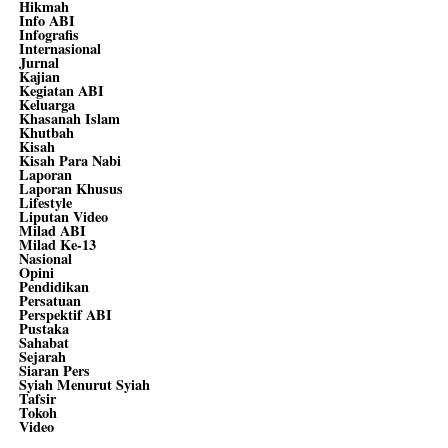
Hikmah
Info ABI
Infografis
Internasional
Jurnal
Kajian
Kegiatan ABI
Keluarga
Khasanah Islam
Khutbah
Kisah
Kisah Para Nabi
Laporan
Laporan Khusus
Lifestyle
Liputan Video
Milad ABI
Milad Ke-13
Nasional
Opini
Pendidikan
Persatuan
Perspektif ABI
Pustaka
Sahabat
Sejarah
Siaran Pers
Syiah Menurut Syiah
Tafsir
Tokoh
Video