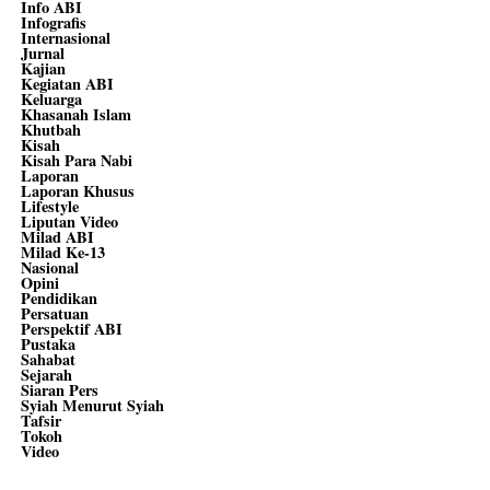
Info ABI
Infografis
Internasional
Jurnal
Kajian
Kegiatan ABI
Keluarga
Khasanah Islam
Khutbah
Kisah
Kisah Para Nabi
Laporan
Laporan Khusus
Lifestyle
Liputan Video
Milad ABI
Milad Ke-13
Nasional
Opini
Pendidikan
Persatuan
Perspektif ABI
Pustaka
Sahabat
Sejarah
Siaran Pers
Syiah Menurut Syiah
Tafsir
Tokoh
Video