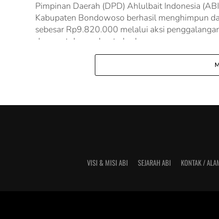
Pimpinan Daerah (DPD) Ahlulbait Indonesia (ABI
Kabupaten Bondowoso berhasil menghimpun d
sebesar Rp9.820.000 melalui aksi penggalanga
dana untuk membantu korban...
M
VISI & MISI ABI
SEJARAH ABI
KONTAK / ALA