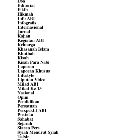
Doa
Editorial
Fikih
Hikmah
Info ABI
Infografis
Internasional
Jurnal
Kajian
Kegiatan ABI
Keluarga
Khasanah Islam
Khutbah
Kisah
Kisah Para Nabi
Laporan
Laporan Khusus
Lifestyle
Liputan Video
Milad ABI
Milad Ke-13
Nasional
Opini
Pendidikan
Persatuan
Perspektif ABI
Pustaka
Sahabat
Sejarah
Siaran Pers
Syiah Menurut Syiah
Tafsir