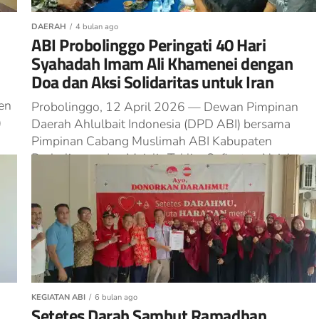
DAERAH
4 bulan ago
ABI Probolinggo Peringati 40 Hari
Syahadah Imam Ali Khamenei dengan
Doa dan Aksi Solidaritas untuk Iran
en
Probolinggo, 12 April 2026 — Dewan Pimpinan
)
Daerah Ahlulbait Indonesia (DPD ABI) bersama
Pimpinan Cabang Muslimah ABI Kabupaten
Probolinggo dan Majelis Taklim Safinatun Najah
menggelar doa...
KEGIATAN ABI
6 bulan ago
Setetes Darah Sambut Ramadhan,