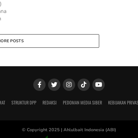
)
ana
n
ORE POSTS
MAT
STRUKTUR DPP
REDAKSI
PEDOMAN MEDIA SIBER
KEBIJAKAN PRIVAS
© Copyright 2025 |
Ahlulbait Indonesia (ABI)