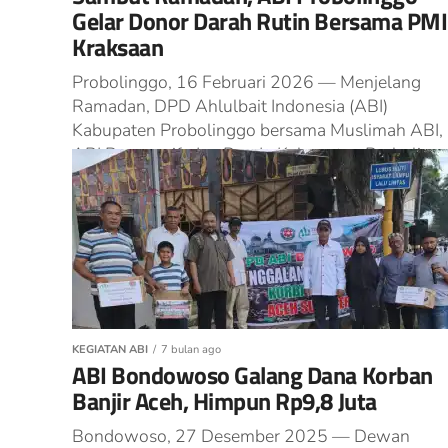
Gelar Donor Darah Rutin Bersama PMI
Kraksaan
Probolinggo, 16 Februari 2026 — Menjelang
Ramadan, DPD Ahlulbait Indonesia (ABI)
Kabupaten Probolinggo bersama Muslimah ABI,
ABI Responsif, dan Pandu Kabupaten Proboling
menggelar donor darah rutin...
KEGIATAN ABI
7 bulan ago
ABI Bondowoso Galang Dana Korban
Banjir Aceh, Himpun Rp9,8 Juta
Bondowoso, 27 Desember 2025 — Dewan