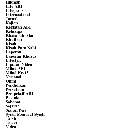
Hikmah
Info ABI
Infografis
Internasional
Jurnal
Kajian
Kegiatan ABI
Keluarga
Khasanah Islam
Khutbah
Kisah
Kisah Para Nabi
Laporan
Laporan Khusus
Lifestyle
Liputan Video
Milad ABI
Milad Ke-13
Nasional
Opini
Pendidikan
Persatuan
Perspektif ABI
Pustaka
Sahabat
Sejarah
Siaran Pers
Syiah Menurut Syiah
Tafsir
Tokoh
Video