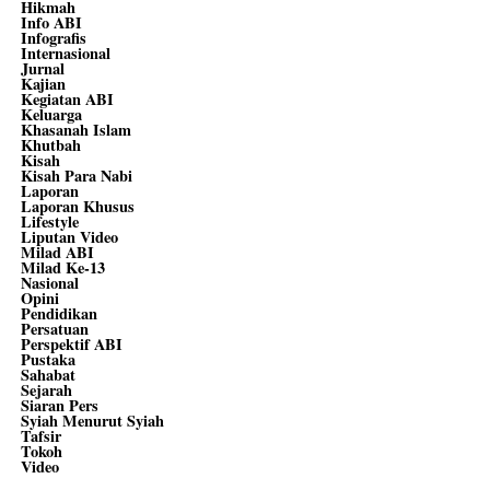
Hikmah
Info ABI
Infografis
Internasional
Jurnal
Kajian
Kegiatan ABI
Keluarga
Khasanah Islam
Khutbah
Kisah
Kisah Para Nabi
Laporan
Laporan Khusus
Lifestyle
Liputan Video
Milad ABI
Milad Ke-13
Nasional
Opini
Pendidikan
Persatuan
Perspektif ABI
Pustaka
Sahabat
Sejarah
Siaran Pers
Syiah Menurut Syiah
Tafsir
Tokoh
Video