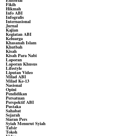
Editorial
Fikih
Hikmah
Info ABI
Infografis
Internasional
Jurnal
Kajian
Kegiatan ABI
Keluarga
Khasanah Islam
Khutbah
Kisah
Kisah Para Nabi
Laporan
Laporan Khusus
Lifestyle
Liputan Video
Milad ABI
Milad Ke-13
Nasional
Opini
Pendidikan
Persatuan
Perspektif ABI
Pustaka
Sahabat
Sejarah
Siaran Pers
Syiah Menurut Syiah
Tafsir
Tokoh