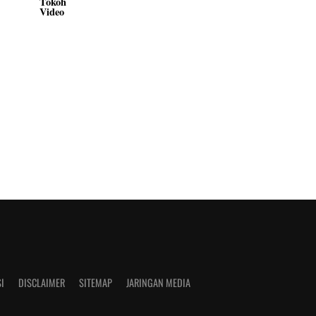
Tokoh
Video
I
DISCLAIMER
SITEMAP
JARINGAN MEDIA