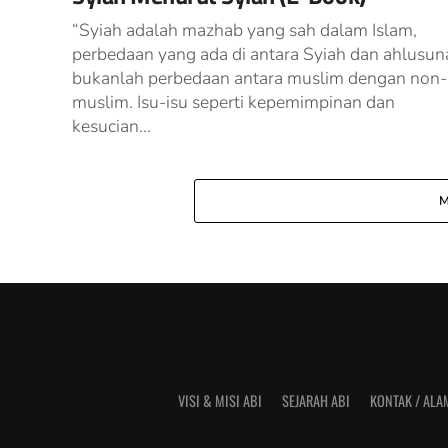
“Syiah adalah mazhab yang sah dalam Islam,
perbedaan yang ada di antara Syiah dan ahlusun
bukanlah perbedaan antara muslim dengan non-
muslim. Isu-isu seperti kepemimpinan dan
kesucian...
M
VISI & MISI ABI
SEJARAH ABI
KONTAK / ALA