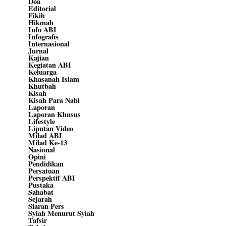
Doa
Editorial
Fikih
Hikmah
Info ABI
Infografis
Internasional
Jurnal
Kajian
Kegiatan ABI
Keluarga
Khasanah Islam
Khutbah
Kisah
Kisah Para Nabi
Laporan
Laporan Khusus
Lifestyle
Liputan Video
Milad ABI
Milad Ke-13
Nasional
Opini
Pendidikan
Persatuan
Perspektif ABI
Pustaka
Sahabat
Sejarah
Siaran Pers
Syiah Menurut Syiah
Tafsir