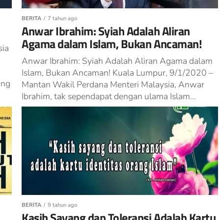
BERITA
7 tahun ago
Anwar Ibrahim: Syiah Adalah Aliran
Agama dalam Islam, Bukan Ancaman!
sia
Anwar Ibrahim: Syiah Adalah Aliran Agama dalam
Islam, Bukan Ancaman! Kuala Lumpur, 9/1/2020 –
ang
Mantan Wakil Perdana Menteri Malaysia, Anwar
Ibrahim, tak sependapat dengan ulama Islam...
BERITA
9 tahun ago
Kasih Sayang dan Toleransi Adalah Kartu