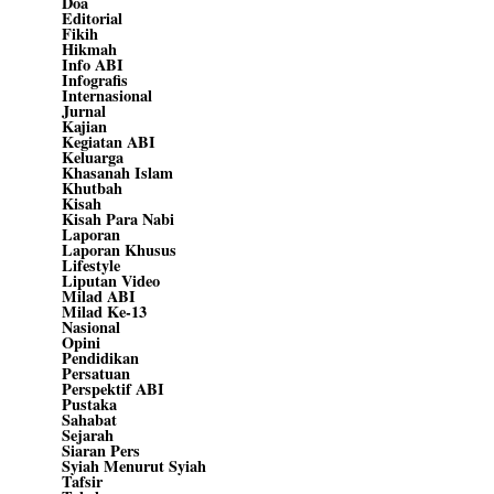
Doa
Editorial
Fikih
Hikmah
Info ABI
Infografis
Internasional
Jurnal
Kajian
Kegiatan ABI
Keluarga
Khasanah Islam
Khutbah
Kisah
Kisah Para Nabi
Laporan
Laporan Khusus
Lifestyle
Liputan Video
Milad ABI
Milad Ke-13
Nasional
Opini
Pendidikan
Persatuan
Perspektif ABI
Pustaka
Sahabat
Sejarah
Siaran Pers
Syiah Menurut Syiah
Tafsir