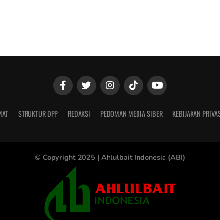
MAT
STRUKTUR DPP
REDAKSI
PEDOMAN MEDIA SIBER
KEBIJAKAN PRIVAS
© Copyright 2025 |
Ahlulbait Indonesia (ABI)