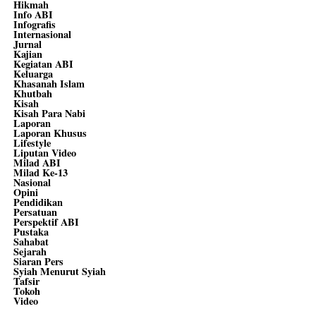
Hikmah
Info ABI
Infografis
Internasional
Jurnal
Kajian
Kegiatan ABI
Keluarga
Khasanah Islam
Khutbah
Kisah
Kisah Para Nabi
Laporan
Laporan Khusus
Lifestyle
Liputan Video
Milad ABI
Milad Ke-13
Nasional
Opini
Pendidikan
Persatuan
Perspektif ABI
Pustaka
Sahabat
Sejarah
Siaran Pers
Syiah Menurut Syiah
Tafsir
Tokoh
Video