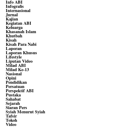
Info ABI
Infografis
Internasional
Jurnal
Kajian
Kegiatan ABI
Keluarga
Khasanah Islam
Khutbah
Kisah
Kisah Para Nabi
Laporan
Laporan Khusus
Lifestyle
Liputan Video
Milad ABI
Milad Ke-13
Nasional
Opini
Pendidikan
Persatuan
Perspektif ABI
Pustaka
Sahabat
Sejarah
Siaran Pers
Syiah Menurut Syiah
Tafsir
Tokoh
Video