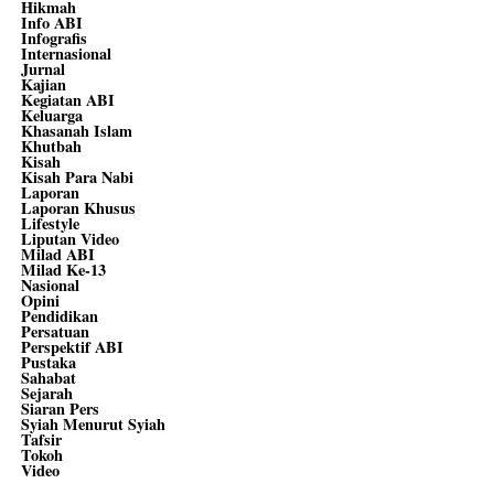
Hikmah
Info ABI
Infografis
Internasional
Jurnal
Kajian
Kegiatan ABI
Keluarga
Khasanah Islam
Khutbah
Kisah
Kisah Para Nabi
Laporan
Laporan Khusus
Lifestyle
Liputan Video
Milad ABI
Milad Ke-13
Nasional
Opini
Pendidikan
Persatuan
Perspektif ABI
Pustaka
Sahabat
Sejarah
Siaran Pers
Syiah Menurut Syiah
Tafsir
Tokoh
Video