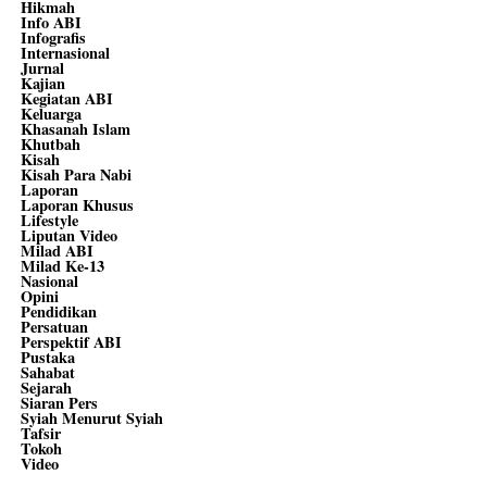
Hikmah
Info ABI
Infografis
Internasional
Jurnal
Kajian
Kegiatan ABI
Keluarga
Khasanah Islam
Khutbah
Kisah
Kisah Para Nabi
Laporan
Laporan Khusus
Lifestyle
Liputan Video
Milad ABI
Milad Ke-13
Nasional
Opini
Pendidikan
Persatuan
Perspektif ABI
Pustaka
Sahabat
Sejarah
Siaran Pers
Syiah Menurut Syiah
Tafsir
Tokoh
Video