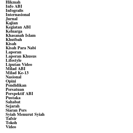
Hikmah
Info ABI
Infografis
Internasional
Jurnal
Kajian
Kegiatan ABI
Keluarga
Khasanah Islam
Khutbah
Kisah
Kisah Para Nabi
Laporan
Laporan Khusus
Lifestyle
Liputan Video
Milad ABI
Milad Ke-13
Nasional
Opini
Pendidikan
Persatuan
Perspektif ABI
Pustaka
Sahabat
Sejarah
Siaran Pers
Syiah Menurut Syiah
Tafsir
Tokoh
Video