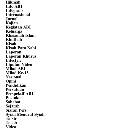
Hikmah
Info ABI
Infografis
Internasional
Jurnal
Kajian
Kegiatan ABI
Keluarga
Khasanah Islam
Khutbah
Kisah
Kisah Para Nabi
Laporan
Laporan Khusus
Lifestyle
Liputan Video
Milad ABI
Milad Ke-13
Nasional
Opini
Pendidikan
Persatuan
Perspektif ABI
Pustaka
Sahabat
Sejarah
Siaran Pers
Syiah Menurut Syiah
Tafsir
Tokoh
Video