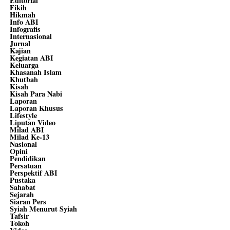
Editorial
Fikih
Hikmah
Info ABI
Infografis
Internasional
Jurnal
Kajian
Kegiatan ABI
Keluarga
Khasanah Islam
Khutbah
Kisah
Kisah Para Nabi
Laporan
Laporan Khusus
Lifestyle
Liputan Video
Milad ABI
Milad Ke-13
Nasional
Opini
Pendidikan
Persatuan
Perspektif ABI
Pustaka
Sahabat
Sejarah
Siaran Pers
Syiah Menurut Syiah
Tafsir
Tokoh