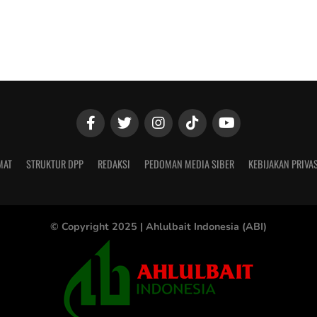
MAT
STRUKTUR DPP
REDAKSI
PEDOMAN MEDIA SIBER
KEBIJAKAN PRIVAS
© Copyright 2025 |
Ahlulbait Indonesia (ABI)