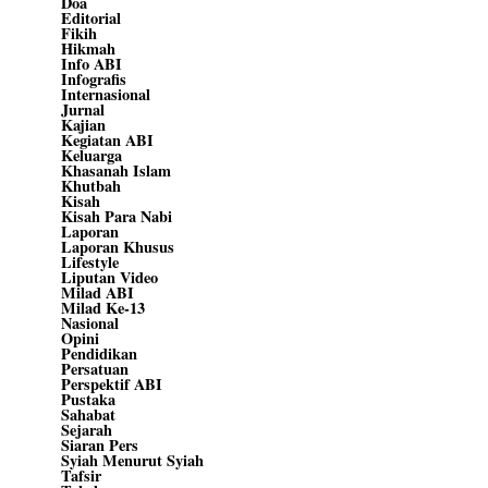
Doa
Editorial
Fikih
Hikmah
Info ABI
Infografis
Internasional
Jurnal
Kajian
Kegiatan ABI
Keluarga
Khasanah Islam
Khutbah
Kisah
Kisah Para Nabi
Laporan
Laporan Khusus
Lifestyle
Liputan Video
Milad ABI
Milad Ke-13
Nasional
Opini
Pendidikan
Persatuan
Perspektif ABI
Pustaka
Sahabat
Sejarah
Siaran Pers
Syiah Menurut Syiah
Tafsir