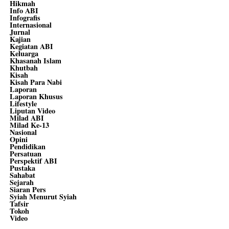
Hikmah
Info ABI
Infografis
Internasional
Jurnal
Kajian
Kegiatan ABI
Keluarga
Khasanah Islam
Khutbah
Kisah
Kisah Para Nabi
Laporan
Laporan Khusus
Lifestyle
Liputan Video
Milad ABI
Milad Ke-13
Nasional
Opini
Pendidikan
Persatuan
Perspektif ABI
Pustaka
Sahabat
Sejarah
Siaran Pers
Syiah Menurut Syiah
Tafsir
Tokoh
Video