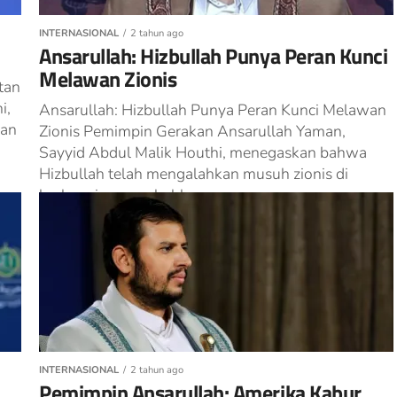
INTERNASIONAL
2 tahun ago
Ansarullah: Hizbullah Punya Peran Kunci
Melawan Zionis
tan
i,
Ansarullah: Hizbullah Punya Peran Kunci Melawan
kan
Zionis Pemimpin Gerakan Ansarullah Yaman,
Sayyid Abdul Malik Houthi, menegaskan bahwa
Hizbullah telah mengalahkan musuh zionis di
berbagai zaman, bahkan...
INTERNASIONAL
2 tahun ago
Pemimpin Ansarullah: Amerika Kabur