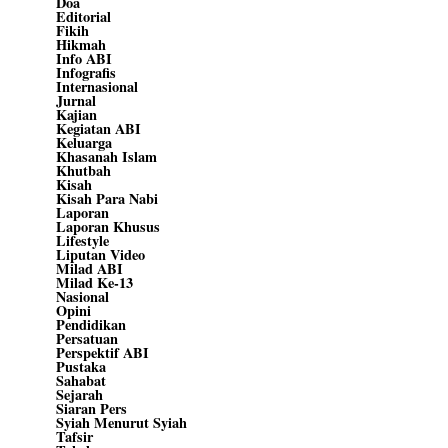
Doa
Editorial
Fikih
Hikmah
Info ABI
Infografis
Internasional
Jurnal
Kajian
Kegiatan ABI
Keluarga
Khasanah Islam
Khutbah
Kisah
Kisah Para Nabi
Laporan
Laporan Khusus
Lifestyle
Liputan Video
Milad ABI
Milad Ke-13
Nasional
Opini
Pendidikan
Persatuan
Perspektif ABI
Pustaka
Sahabat
Sejarah
Siaran Pers
Syiah Menurut Syiah
Tafsir