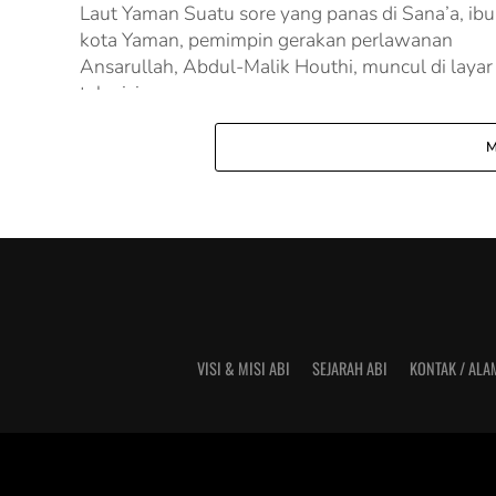
Laut Yaman Suatu sore yang panas di Sana’a, ibu
kota Yaman, pemimpin gerakan perlawanan
Ansarullah, Abdul-Malik Houthi, muncul di layar
televisi...
M
VISI & MISI ABI
SEJARAH ABI
KONTAK / ALA