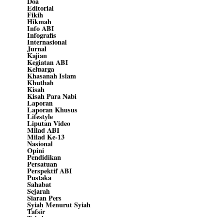
Doa
Editorial
Fikih
Hikmah
Info ABI
Infografis
Internasional
Jurnal
Kajian
Kegiatan ABI
Keluarga
Khasanah Islam
Khutbah
Kisah
Kisah Para Nabi
Laporan
Laporan Khusus
Lifestyle
Liputan Video
Milad ABI
Milad Ke-13
Nasional
Opini
Pendidikan
Persatuan
Perspektif ABI
Pustaka
Sahabat
Sejarah
Siaran Pers
Syiah Menurut Syiah
Tafsir