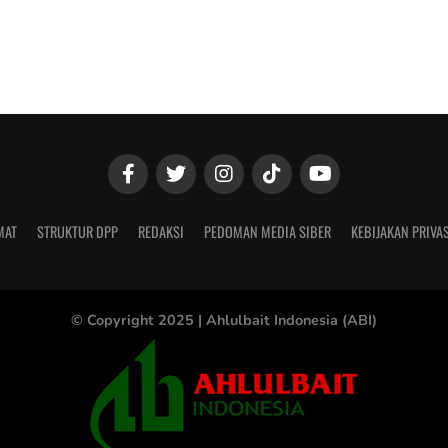
MAT
STRUKTUR DPP
REDAKSI
PEDOMAN MEDIA SIBER
KEBIJAKAN PRIVAS
© Copyright 2025 |
Ahlulbait Indonesia (ABI)