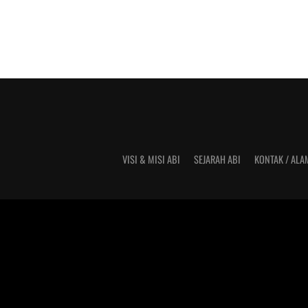
VISI & MISI ABI
SEJARAH ABI
KONTAK / ALA