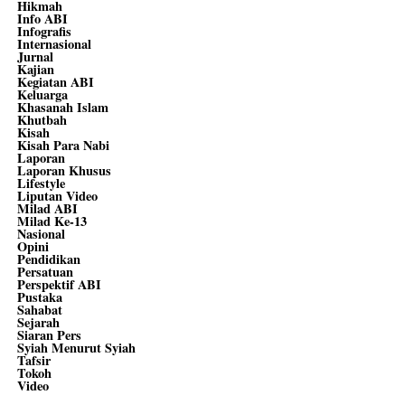
Hikmah
Info ABI
Infografis
Internasional
Jurnal
Kajian
Kegiatan ABI
Keluarga
Khasanah Islam
Khutbah
Kisah
Kisah Para Nabi
Laporan
Laporan Khusus
Lifestyle
Liputan Video
Milad ABI
Milad Ke-13
Nasional
Opini
Pendidikan
Persatuan
Perspektif ABI
Pustaka
Sahabat
Sejarah
Siaran Pers
Syiah Menurut Syiah
Tafsir
Tokoh
Video