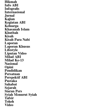
Hikmah
Info ABI
Infografis
Internasional
Jurnal
Kajian
Kegiatan ABI
Keluarga
Khasanah Islam
Khutbah
Kisah
Kisah Para Nabi
Laporan
Laporan Khusus
Lifestyle
Liputan Video
Milad ABI
Milad Ke-13
Nasional
Opini
Pendidikan
Persatuan
Perspektif ABI
Pustaka
Sahabat
Sejarah
Siaran Pers
Syiah Menurut Syiah
Tafsir
Tokoh
Video