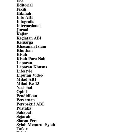
Doa
Editorial
Fikih
Hikmah
Info ABI
Infografis
Internasional
Jurnal
Kajian
Kegiatan ABI
Keluarga
Khasanah Islam
Khutbah
Kisah
Kisah Para Nabi
Laporan
Laporan Khusus
Lifestyle
Liputan Video
Milad ABI
Milad Ke-13
Nasional
Opini
Pendidikan
Persatuan
Perspektif ABI
Pustaka
Sahabat
Sejarah
Siaran Pers
Syiah Menurut Syiah
Tafsir