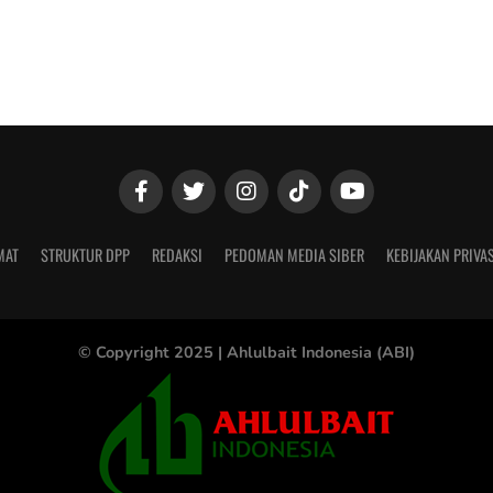
MAT
STRUKTUR DPP
REDAKSI
PEDOMAN MEDIA SIBER
KEBIJAKAN PRIVAS
© Copyright 2025 |
Ahlulbait Indonesia (ABI)