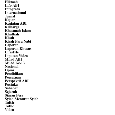
Hikmah
Info ABI
Infografis
Internasional
Jurnal
Kajian
Kegiatan ABI
Keluarga
Khasanah Islam
Khutbah
Kisah
Kisah Para Nabi
Laporan
Laporan Khusus
Lifestyle
Liputan Video
Milad ABI
Milad Ke-13
Nasional
Opini
Pendidikan
Persatuan
Perspektif ABI
Pustaka
Sahabat
Sejarah
Siaran Pers
Syiah Menurut Syiah
Tafsir
Tokoh
Video