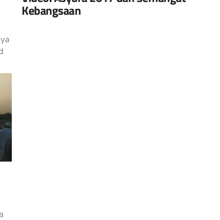
Kebangsaan
nya
d
a