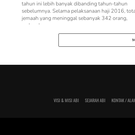
tahun ini lebih banyak dibanding tahun-tahun
sebelumnya. Selama pelaksanaan haji 2016, tota
jemaah yang meninggal sebanyak 342 orang,
sedangkan...
M
VISI & MISI ABI
SEJARAH ABI
KONTAK / ALA