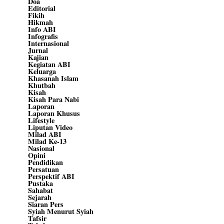
Doa
Editorial
Fikih
Hikmah
Info ABI
Infografis
Internasional
Jurnal
Kajian
Kegiatan ABI
Keluarga
Khasanah Islam
Khutbah
Kisah
Kisah Para Nabi
Laporan
Laporan Khusus
Lifestyle
Liputan Video
Milad ABI
Milad Ke-13
Nasional
Opini
Pendidikan
Persatuan
Perspektif ABI
Pustaka
Sahabat
Sejarah
Siaran Pers
Syiah Menurut Syiah
Tafsir