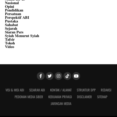
Nasional
Opini
Pendidikan
Persatuan
Perspektif ABI
Pustaka
Sahabat
Sejarah
Siaran Pers
Syiah Menurut Syiah
Tafsir
Tokoh
Video
VISI & MISI ABI
SEJARAH ABI
KONTAK / ALAMAT
STRUKTUR DPP
REDAKSI
PEDOMAN MEDIA SIBER
KEBIJAKAN PRIVASI
DISCLAIMER
SITEMAP
JARINGAN MEDIA