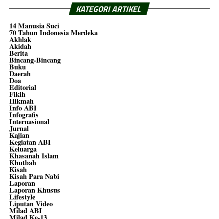
KATEGORI ARTIKEL
14 Manusia Suci
70 Tahun Indonesia Merdeka
Akhlak
Akidah
Berita
Bincang-Bincang
Buku
Daerah
Doa
Editorial
Fikih
Hikmah
Info ABI
Infografis
Internasional
Jurnal
Kajian
Kegiatan ABI
Keluarga
Khasanah Islam
Khutbah
Kisah
Kisah Para Nabi
Laporan
Laporan Khusus
Lifestyle
Liputan Video
Milad ABI
Milad Ke-13