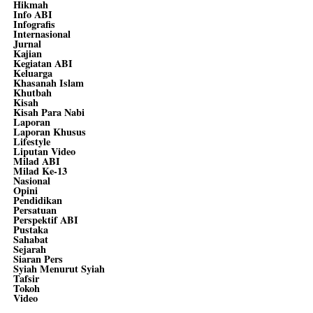
Hikmah
Info ABI
Infografis
Internasional
Jurnal
Kajian
Kegiatan ABI
Keluarga
Khasanah Islam
Khutbah
Kisah
Kisah Para Nabi
Laporan
Laporan Khusus
Lifestyle
Liputan Video
Milad ABI
Milad Ke-13
Nasional
Opini
Pendidikan
Persatuan
Perspektif ABI
Pustaka
Sahabat
Sejarah
Siaran Pers
Syiah Menurut Syiah
Tafsir
Tokoh
Video