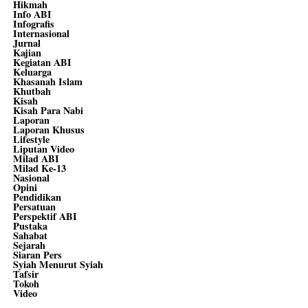
Hikmah
Info ABI
Infografis
Internasional
Jurnal
Kajian
Kegiatan ABI
Keluarga
Khasanah Islam
Khutbah
Kisah
Kisah Para Nabi
Laporan
Laporan Khusus
Lifestyle
Liputan Video
Milad ABI
Milad Ke-13
Nasional
Opini
Pendidikan
Persatuan
Perspektif ABI
Pustaka
Sahabat
Sejarah
Siaran Pers
Syiah Menurut Syiah
Tafsir
Tokoh
Video