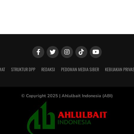
MAT
STRUKTUR DPP
REDAKSI
PEDOMAN MEDIA SIBER
KEBIJAKAN PRIVAS
© Copyright 2025 |
Ahlulbait Indonesia (ABI)