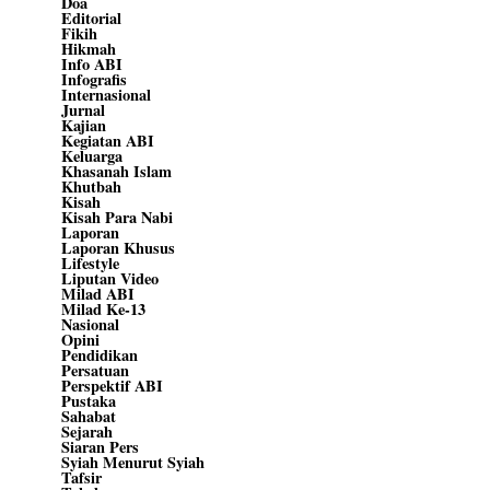
Doa
Editorial
Fikih
Hikmah
Info ABI
Infografis
Internasional
Jurnal
Kajian
Kegiatan ABI
Keluarga
Khasanah Islam
Khutbah
Kisah
Kisah Para Nabi
Laporan
Laporan Khusus
Lifestyle
Liputan Video
Milad ABI
Milad Ke-13
Nasional
Opini
Pendidikan
Persatuan
Perspektif ABI
Pustaka
Sahabat
Sejarah
Siaran Pers
Syiah Menurut Syiah
Tafsir