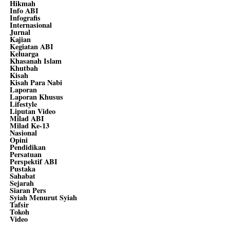
Hikmah
Info ABI
Infografis
Internasional
Jurnal
Kajian
Kegiatan ABI
Keluarga
Khasanah Islam
Khutbah
Kisah
Kisah Para Nabi
Laporan
Laporan Khusus
Lifestyle
Liputan Video
Milad ABI
Milad Ke-13
Nasional
Opini
Pendidikan
Persatuan
Perspektif ABI
Pustaka
Sahabat
Sejarah
Siaran Pers
Syiah Menurut Syiah
Tafsir
Tokoh
Video