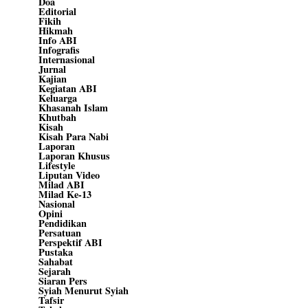
Doa
Editorial
Fikih
Hikmah
Info ABI
Infografis
Internasional
Jurnal
Kajian
Kegiatan ABI
Keluarga
Khasanah Islam
Khutbah
Kisah
Kisah Para Nabi
Laporan
Laporan Khusus
Lifestyle
Liputan Video
Milad ABI
Milad Ke-13
Nasional
Opini
Pendidikan
Persatuan
Perspektif ABI
Pustaka
Sahabat
Sejarah
Siaran Pers
Syiah Menurut Syiah
Tafsir