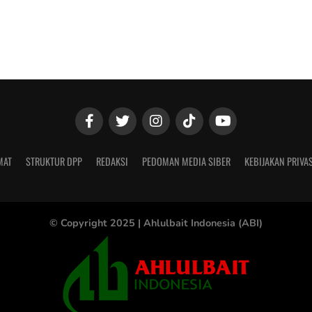
MAT
STRUKTUR DPP
REDAKSI
PEDOMAN MEDIA SIBER
KEBIJAKAN PRIVAS
© Copyright 2025 |
Ahlulbait Indonesia (ABI)