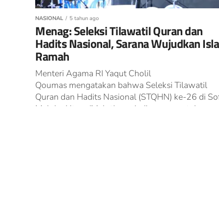
NASIONAL
5 tahun ago
Menag: Seleksi Tilawatil Quran dan
Hadits Nasional, Sarana Wujudkan Isl
Ramah
Menteri Agama RI Yaqut Cholil
Qoumas mengatakan bahwa Seleksi Tilawatil
Quran dan Hadits Nasional (STQHN) ke-26 di Sofi
Maluku Utara (Malut) menjadi sarana untuk
mewujudkan Islam yang...