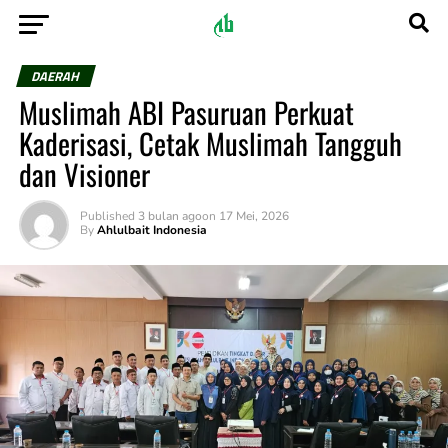
DAERAH
Muslimah ABI Pasuruan Perkuat
Kaderisasi, Cetak Muslimah Tangguh
dan Visioner
Published
3 bulan ago
on
17 Mei, 2026
By
Ahlulbait Indonesia