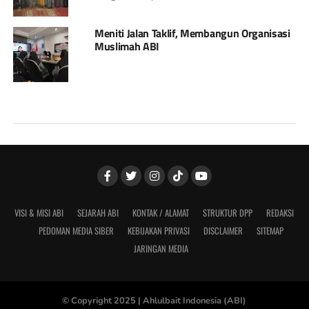
Meniti Jalan Taklif, Membangun Organisasi
Muslimah ABI
VISI & MISI ABI
SEJARAH ABI
KONTAK / ALAMAT
STRUKTUR DPP
REDAKSI
PEDOMAN MEDIA SIBER
KEBIJAKAN PRIVASI
DISCLAIMER
SITEMAP
JARINGAN MEDIA
© Copyright 2025 |
Ahlulbait Indonesia (ABI)