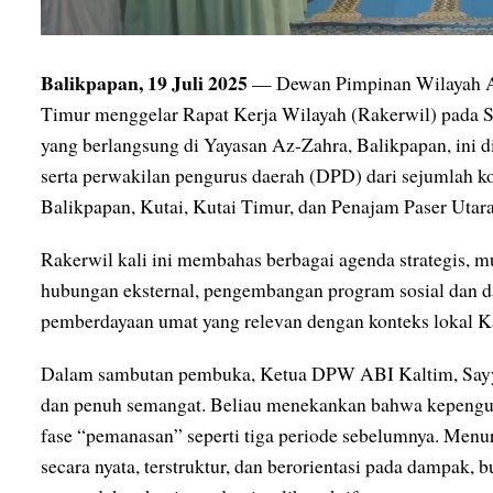
Balikpapan, 19 Juli 2025
— Dewan Pimpinan Wilayah Ah
Timur menggelar Rapat Kerja Wilayah (Rakerwil) pada 
yang berlangsung di Yayasan Az-Zahra, Balikpapan, ini di
serta perwakilan pengurus daerah (DPD) dari sejumlah ko
Balikpapan, Kutai, Kutai Timur, dan Penajam Paser Utara
Rakerwil kali ini membahas berbagai agenda strategis, mu
hubungan eksternal, pengembangan program sosial dan d
pemberdayaan umat yang relevan dengan konteks lokal K
Dalam sambutan pembuka, Ketua DPW ABI Kaltim, Sayyi
dan penuh semangat. Beliau menekankan bahwa kepengurus
fase “pemanasan” seperti tiga periode sebelumnya. Menur
secara nyata, terstruktur, dan berorientasi pada dampak,