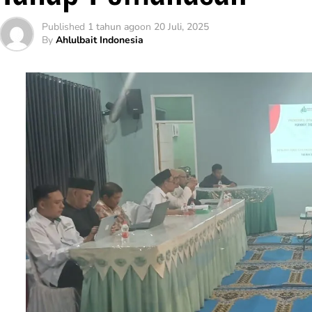
Published
1 tahun ago
on
20 Juli, 2025
By
Ahlulbait Indonesia