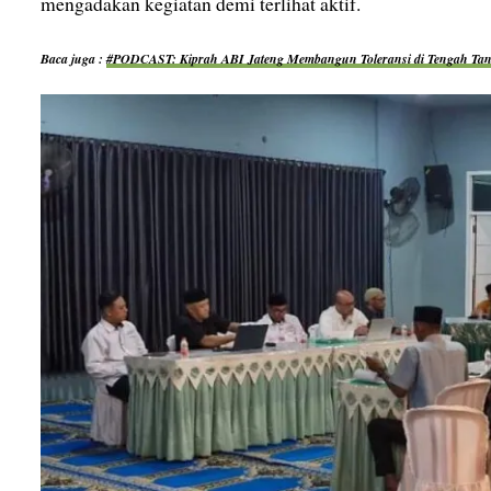
mengadakan kegiatan demi terlihat aktif.
Baca juga :
#PODCAST: Kiprah ABI Jateng Membangun Toleransi di Tengah Ta