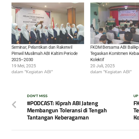
Seminar, Pelantikan dan Rakerwil
FKDM Bersama ABI Balik
Pimwil Muslimah ABI Kaltim Periode
Tegaskan Komitmen Keb
2025–2030
Kolektif
19 Mei, 2025
20 Juli, 2025
dalam "Kegiatan ABI"
dalam "Kegiatan ABI"
DON'T MISS
UP
#PODCAST: Kiprah ABI Jateng
FK
Membangun Toleransi di Tengah
T
Tantangan Keberagaman
Ko