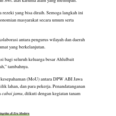
ah Swt. atas karunia alam yang melimpah.
a rezeki yang bisa diraih. Semoga langkah ini
onomian masyarakat secara umum serta
kolaborasi antara pengurus wilayah dan daerah
mat yang berkelanjutan.
si bagi seluruh keluarga besar Ahlulbait
rah,” tambahnya.
ta kesepahaman (MoU) antara DPW ABI Jawa
ik lahan, dan para pekerja. Penandatanganan
n
cabai jamu
, diikuti dengan kegiatan tanam
egritas di Era Modern