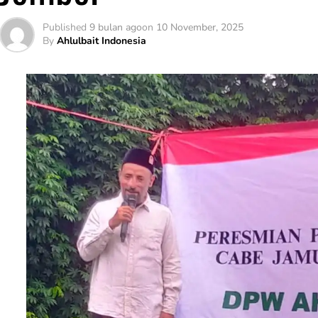
Published
9 bulan ago
on
10 November, 2025
By
Ahlulbait Indonesia