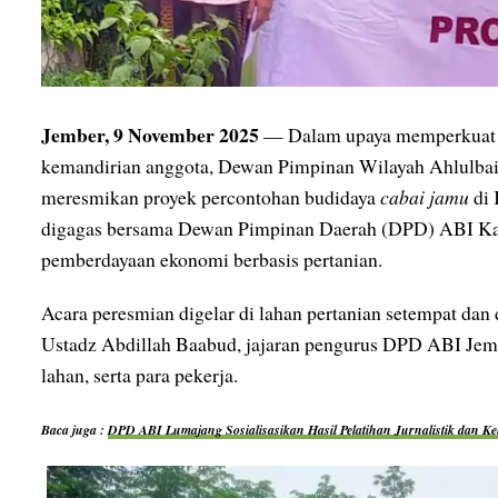
Jember, 9 November 2025
— Dalam upaya memperkuat 
kemandirian anggota, Dewan Pimpinan Wilayah Ahlulba
meresmikan proyek percontohan budidaya
cabai jamu
di 
digagas bersama Dewan Pimpinan Daerah (DPD) ABI Kab
pemberdayaan ekonomi berbasis pertanian.
Acara peresmian digelar di lahan pertanian setempat da
Ustadz Abdillah Baabud, jajaran pengurus DPD ABI Jemb
lahan, serta para pekerja.
Baca juga :
DPD ABI Lumajang Sosialisasikan Hasil Pelatihan Jurnalistik dan K