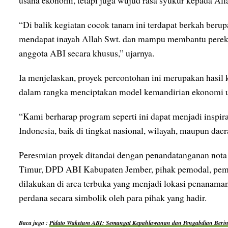
usaha ekonomi, tetapi juga wujud rasa syukur kepada All
“Di balik kegiatan cocok tanam ini terdapat berkah berup
mendapat inayah Allah Swt. dan mampu membantu perek
anggota ABI secara khusus,” ujarnya.
Ia menjelaskan, proyek percontohan ini merupakan hasil 
dalam rangka menciptakan model kemandirian ekonomi u
“Kami berharap program seperti ini dapat menjadi inspira
Indonesia, baik di tingkat nasional, wilayah, maupun dae
Peresmian proyek ditandai dengan penandatanganan no
Timur, DPD ABI Kabupaten Jember, pihak pemodal, pemil
dilakukan di area terbuka yang menjadi lokasi penanama
perdana secara simbolik oleh para pihak yang hadir.
Baca juga :
Pidato Waketum ABI: Semangat Kepahlawanan dan Pengabdian Berint